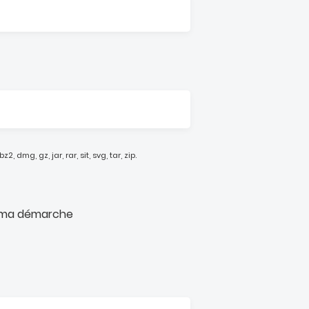
z2, dmg, gz, jar, rar, sit, svg, tar, zip.
de ma démarche