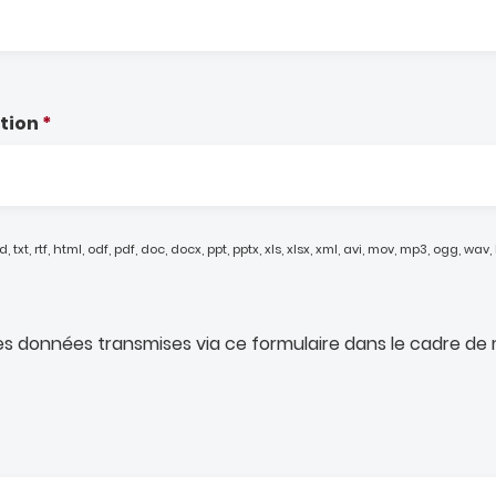
tion
, txt, rtf, html, odf, pdf, doc, docx, ppt, pptx, xls, xlsx, xml, avi, mov, mp3, ogg, wav, b
mes données transmises via ce formulaire dans le cadre 