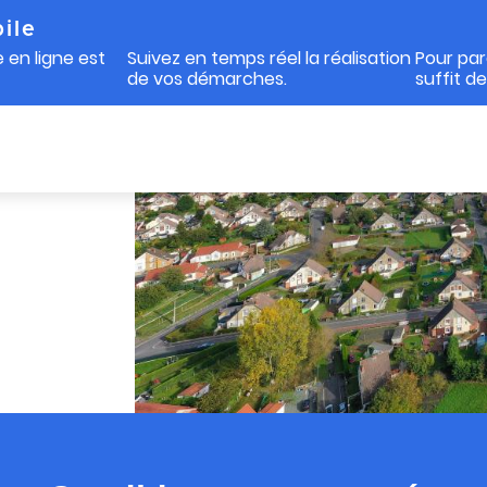
ile
 en ligne est
Suivez en temps réel la réalisation
Pour par
de vos démarches.
suffit d