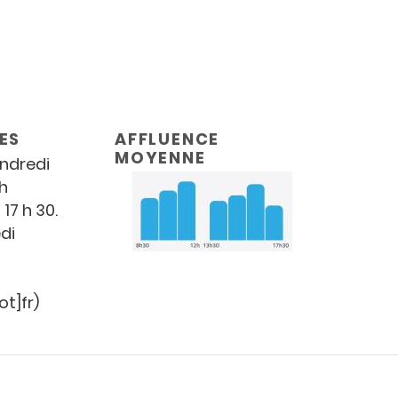
ES
AFFLUENCE
MOYENNE
endredi
 h
 17 h 30.
di
t]fr)