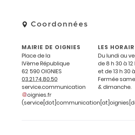
Coordonnées
Coordonnées
et
horaires
MAIRIE DE OIGNIES
LES HORAIR
Place de la
Du lundi au v
IV
ème
République
de 8 h 30 à 12
62 590 OIGNIES
et de 13 h 30 à
03.21.74.80.50
Fermée same
service
.
communication
& dimanche.
oignies
.
fr
(service[dot]communication[at]oignies[do