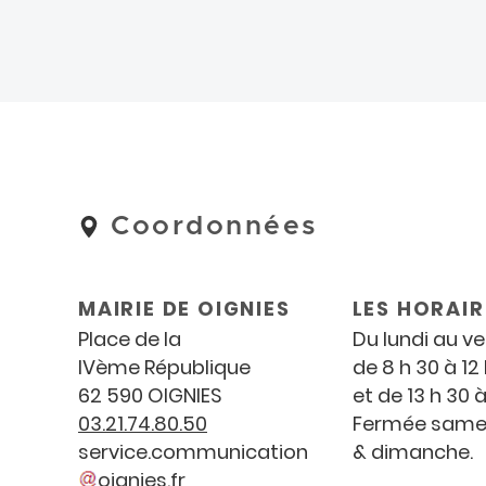
Coordonnées
Coordonnées
et
horaires
MAIRIE DE OIGNIES
LES HORAIR
Place de la
Du lundi au v
IV
ème
République
de 8 h 30 à 12
62 590 OIGNIES
et de 13 h 30 à
03.21.74.80.50
Fermée same
service
.
communication
& dimanche.
oignies
.
fr