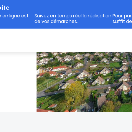
ile
 en ligne est
Suivez en temps réel la réalisation
Pour par
de vos démarches.
suffit d