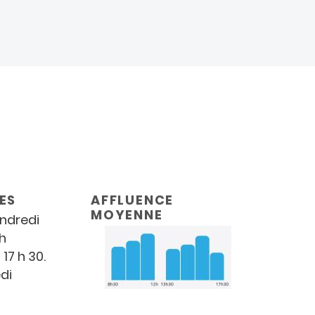
ES
AFFLUENCE
MOYENNE
endredi
 h
 17 h 30.
di