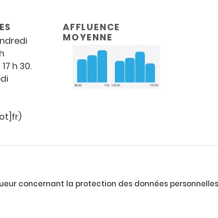
ES
AFFLUENCE
MOYENNE
endredi
 h
 17 h 30.
di
t]fr)
vigueur concernant la protection des données personnelle