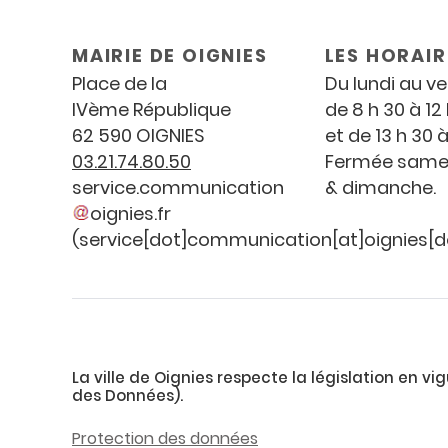
et
horaires
MAIRIE DE OIGNIES
LES HORAIR
Place de la
Du lundi au v
IV
ème
République
de 8 h 30 à 12
62 590 OIGNIES
et de 13 h 30 à
03.21.74.80.50
Fermée same
service
.
communication
& dimanche.
oignies
.
fr
(service[dot]communication[at]oignies[do
La ville de Oignies respecte la législation en 
des Données).
Protection des données