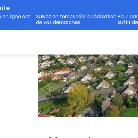
ile
 en ligne est
Suivez en temps réel la réalisation
Pour par
de vos démarches.
suffit d