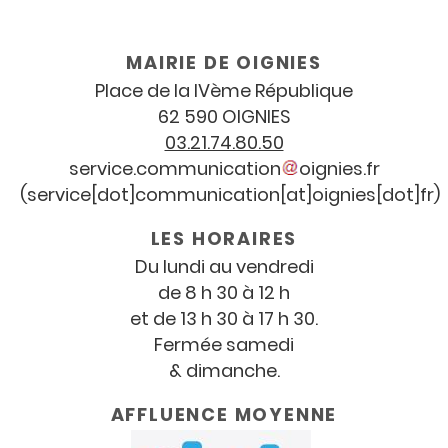
Coordonnées
et
horaires
MAIRIE DE OIGNIES
Place de la IV
ème
République
62 590 OIGNIES
03.21.74.80.50
service
.
communication
oignies
.
fr
(service[dot]communication[at]oignies[dot]fr)
LES HORAIRES
Du lundi au vendredi
de 8 h 30 à 12 h
et de 13 h 30 à 17 h 30.
Fermée samedi
& dimanche.
AFFLUENCE MOYENNE