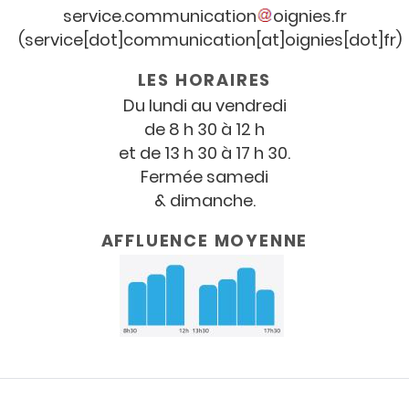
service
.
communication
oignies
.
fr
(service[dot]communication[at]oignies[dot]fr)
LES HORAIRES
Du lundi au vendredi
de 8 h 30 à 12 h
et de 13 h 30 à 17 h 30.
Fermée samedi
& dimanche.
AFFLUENCE MOYENNE